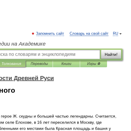
Запомнить сайт
Словарь на свой сайт
RU
едии на Академике
Найти!
Толкования
Переводы
Книги
Игры ⚽
ости Древней Руси
ного
герое
Ж
.
скудны
и
большей
частью
легендарны
.
Считается
,
ом
селе
Елохове
,
в
16
лет
переселился
в
Москву
,
где
бленными
его
местами
была
Красная
площадь
и
башня
у