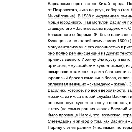
Варварских
ворот
в
стене
Китай
-
города
.
П
от
Покровского
, «
что
на
рву
»,
собора
(
там
Михайловиче
).
В
1588
г
.
иждивением
очень
мощи
юродивого
.
Над
могилой
Василия
по
ставшую
его
«
Васильевским
приделом
».
С
Блаженного
собором
».
Ж
.
было
написано
Кузнецовым
по
старейшему
списку
1600
г
.
монументализма
»
с
его
склонностью
к
рит
оно
полно
реминисценций
из
других
текст
приписываемого
Иоанну
Златоусту
и
вклю
артистом
, «
мусикийским
художником
»),
из
швырявшего
каменья
в
дома
благочестивы
юродивый
бросал
каменья
в
бесов
,
силив
оплакивал
ведущих
«
скаредную
»
жизнь
).
З
Василию
,
которое
,
по
всей
вероятности
,
з
мозаика
из
икоса
второй
службы
Василия
несомненную
художественную
ценность
;
в
к
телу
(
на
самых
ранних
иконах
Василий
и
было
прозвище
Нагой
,
это
,
возможно
,
отра
(
легендарный
эпизод
о
том
,
как
Василий
«
Наряду
с
этим
ранним
(«
полным
»,
по
терм