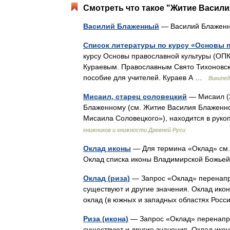
Смотреть что такое "Житие Васили
Василий Блаженный
— Василий Блажен
Список литературы по курсу «Основы 
курсу Основы православной культуры (ОП
Кураевым. Православным Свято Тихоновск
пособие для учителей. Кураев А …
Википед
Мисаил, старец соловецкий
— Мисаил (2
Блаженному (см. Житие Василия Блаженно
Мисаила Соловецкого»), находится в ру
книжников и книжности Древней Руси
Оклад иконы
— Для термина «Оклад» см. 
Оклад списка иконы Владимирской Божье
Оклад (риза)
— Запрос «Оклад» перенапра
существуют и другие значения. Оклад икон
оклад (в южных и западных областях Росс
Риза (икона)
— Запрос «Оклад» перенапра
существуют и другие значения. Оклад икон