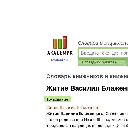
Словари и энциклоп
academic.ru
Словарь книжников и книжности Древней Руси
Словарь книжников и книжн
Житие Василия Блажен
Толкование
Житие
Василия
Блаженного
Житие
Василия
Блаженного
.
Сведения
о
что
он
родился
при
Иване
III
в
подмосковн
юродствовал
на
улицах
и
площадях
.
Излю