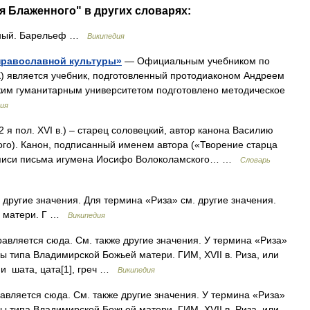
я Блаженного" в других словарях:
ный. Барельеф …
Википедия
православной культуры»
— Официальным учебником по
К) является учебник, подготовленный протодиаконом Андреем
им гуманитарным университетом подготовлено методическое
ия
 я пол. XVI в.) – старец соловецкий, автор канона Василию
го). Канон, подписанный именем автора («Творение старца
кописи письма игумена Иосифо Волоколамского… …
Словарь
другие значения. Для термина «Риза» см. другие значения.
й матери. Г …
Википедия
вляется сюда. Cм. также другие значения. У термина «Риза»
ы типа Владимирской Божьей матери. ГИМ, XVII в. Риза, или
ии шата, цата[1], греч …
Википедия
вляется сюда. Cм. также другие значения. У термина «Риза»
ы типа Владимирской Божьей матери. ГИМ, XVII в. Риза, или