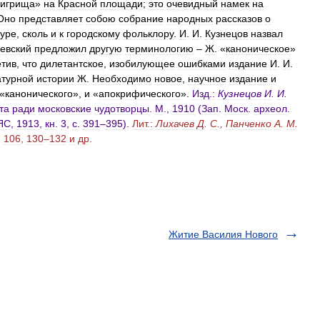
игрища
»
на
Красной
площади
;
это
очевидный
намек
на
Оно
представляет
собою
собрание
народных
рассказов
о
туре
,
сколь
и
к
городскому
фольклору
.
И
.
И
.
Кузнецов
назвал
евский
предложил
другую
терминологию
–
Ж
. «
каноническое
»
етив
,
что
дилетантское
,
изобилующее
ошибками
издание
И
.
И
.
атурной
истории
Ж
.
Необходимо
новое
,
научное
издание
и
«
канонического
»,
и
«
апокрифического
».
Изд
.
:
Кузнецов
И
.
И
.
та
ради
московские
чудотворцы
.
М
.,
1910
(
Зап
.
Моск
.
археол
.
ЯС
,
1913
,
кн
.
3
,
с
.
391
–
395
).
Лит
.
:
Лихачев
Д
.
С
.,
Панченко
А
.
М
.
.
106
,
130
–
132
и
др
.
Житие Василия Нового