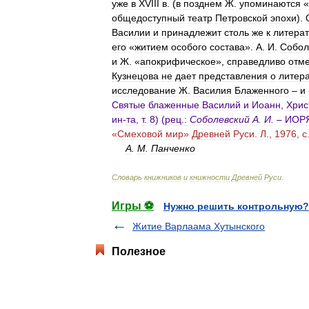
уже
в
XVIII
в
. (
в
позднем
Ж
.
упоминаются
«
общедоступный
театр
Петровской
эпохи
).
Василии
и
принадлежит
столь
же
к
литера
его
«
житием
особого
состава
».
А
.
И
.
Собол
и
Ж
. «
апокрифическое
»,
справедливо
отм
Кузнецова
не
дает
представления
о
литер
исследование
Ж
.
Василия
Блаженного
–
и
Святые
блаженные
Василий
и
Иоанн
,
Хрис
ин
-
та
,
т
.
8
) (
рец
.
:
Соболевский
А
.
И
.
–
ИОР
«
Смеховой
мир
»
Древней
Руси
.
Л
.,
1976
,
с
А
.
М
.
Панченко
Словарь
книжников
и
книжности
Древней
Руси
.
Игры ⚽
Нужно решить контрольную?
Житие Варлаама Хутынского
Полезное