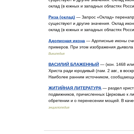
оклад (в южных и западных областях Росс
Риза (оклад)
— Запрос «Оклад» перенапра
существуют и другие значения. Оклад икон
оклад (в южных и западных областях Росс
Адописная икона
— Адописные иконы счи
примеров. При этом изображения дьявола
Википедия
ВАСИЛИЙ БЛАЖЕННЫЙ
— (кон. 1468 или 
Христа ради юродивый (пам. 2 авг., в воск
Наиболее ранним источником, сообщающи
ЖИТИЙНАЯ ЛИТЕРАТУРА
— раздел христ
подвижников, причисленных Церковью к лик
обретении и о перенесении мощей. В кач
энциклопедия