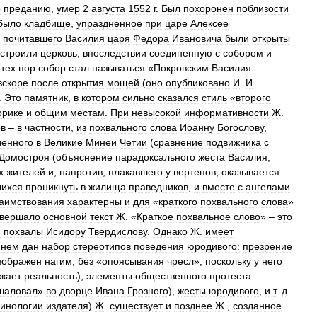
о
преданию
,
умер
2
августа
1552
г
.
Был
похоронен
поблизости
было
кладбище
,
упраздненное
при
царе
Алексее
почитавшего
Василия
царя
Федора
Ивановича
были
открыты
строили
церковь
,
впоследствии
соединенную
с
собором
и
тех
пор
собор
стал
называться
«
Покровским
Василия
вскоре
после
открытия
мощей
(
оно
опубликовано
И
.
И
.
).
Это
памятник
,
в
котором
сильно
сказался
стиль
«
второго
орике
и
общим
местам
.
При
невысокой
информативности
Ж
.
ов
–
в
частности
,
из
похвального
слова
Иоанну
Богослову
,
ченного
в
Великие
Минеи
Четии
(
сравнение
подвижника
с
Домостроя
(
объяснение
парадоксального
жеста
Василия
,
х
жителей
и
,
напротив
,
плакавшего
у
вертепов
;
оказывается
шихся
проникнуть
в
жилища
праведников
,
и
вместе
с
ангелами
аимствования
характерны
и
для
«
краткого
похвального
слова
»
авершало
основной
текст
Ж
. «
Краткое
похвальное
слово
» –
это
и
похвалы
Исидору
Твердислову
.
Однако
Ж
.
имеет
нем
дан
набор
стереотипов
поведения
юродивого:
презрение
зображен
нагим
,
без
«
опоясывания
чресл
»;
поскольку
у
него
жает
реальность
);
элементы
общественного
протеста
шаловал
»
во
дворце
Ивана
Грозного
),
жесты
юродивого
,
и
т
.
д
.
инологии
издателя
)
Ж
.
существует
и
позднее
Ж
.,
созданное